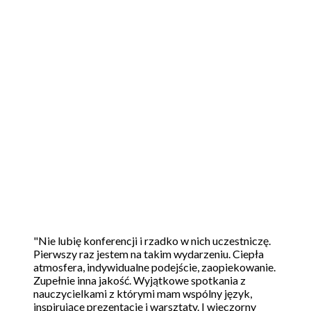
Witaj w klubie!
„Nie lubię konferencji i rzadko w nich
uczestniczę. Pierwszy raz jestem na takim
wydarzeniu. Ciepła atmosfera, indywidualne
podejście, zaopiekowanie. Zupełnie inna jakość.
Wyjątkowe spotkania z nauczycielkami z
którymi mam wspólny język, inspirujące
prezentacje i warsztaty. I wieczorny koncert –
wisienka na torcie.” Katarzyna – nauczycielka ze
Śląska. Witaj w Klubie! Ponad siedemdziesiąt
nauczycielek i nauczycieli […]
"Nie lubię konferencji i rzadko w nich uczestniczę.
Pierwszy raz jestem na takim wydarzeniu. Ciepła
atmosfera, indywidualne podejście, zaopiekowanie.
Zupełnie inna jakość. Wyjątkowe spotkania z
nauczycielkami z którymi mam wspólny język,
inspirujące prezentacje i warsztaty. I wieczorny