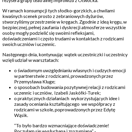
reżysera grupy teatralnej
Improwiza
z Otwocka.
W ramach konsumpcji tych słodko-gorzkich, a chwilami
kwaśnych scenek prosto z zebraniowych dyżurów,
stworzyliśmy przestrzenie w kręgach. Zgodnie z ideą kręgu, w
bezpiecznej, pełnej zaufania i dyskrecji atmosferze wszystkie
osoby mogły podzielić się swoimi refleksjami,
doświadczeniami i często trudami w kontaktach z rodzicami
swoich uczniów i uczennic.
Następnego dnia, kontynuując wątek uczestniczki i uczestnicy
wzięli udział w warsztatach:
o świadomym uwzględnianiu własnych i cudzych emocji
w partnerstwie z rodzicami, prowadzonych przez
Przemysława Kluge;
o sposobach budowania pozytywnej relacji z rodzicami
uczennic i uczniów,
Izabeli Jaskółki-Turek;
o praktycznych działaniach wykorzystujących idee i
zasady oceniania kształtującego we współpracy z
rodzicami w szkole, poprowadzonych przez Edytę
Wąsik.
“To było bardzo wzmacniające doświadczenie!
Poczułam się wysłuchana i zrozumiana” -