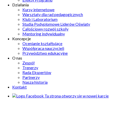
Działania
Kursy internetowe
Warsztaty dla rad pedagogicznych
Klub i Laboratorium
Studia Podyplomowe Liderów Oświaty
Całościowy rozwój szkoły
Mentoring indywidualny
Koncepcje
Ocenianie kształtujące
Współpraca nauczycieli
Przywództwo edukacyjne
O nas
Zespół
Trenerzy
Rada Ekspertów
Partnerzy
Nasza historia
Kontakt
Ta strona otworzy się w nowej karcie