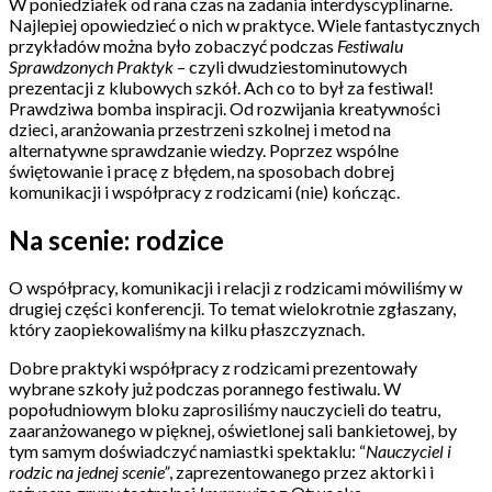
W poniedziałek od rana czas na zadania interdyscyplinarne.
Najlepiej opowiedzieć o nich w praktyce. Wiele fantastycznych
przykładów można było zobaczyć podczas
Festiwalu
Sprawdzonych Praktyk
– czyli dwudziestominutowych
prezentacji z klubowych szkół. Ach co to był za festiwal!
Prawdziwa bomba inspiracji. Od rozwijania kreatywności
dzieci, aranżowania przestrzeni szkolnej i metod na
alternatywne sprawdzanie wiedzy. Poprzez wspólne
świętowanie i pracę z błędem, na sposobach dobrej
komunikacji i współpracy z rodzicami (nie) kończąc.
Na scenie: rodzice
O współpracy, komunikacji i relacji z rodzicami mówiliśmy w
drugiej części konferencji. To temat wielokrotnie zgłaszany,
który zaopiekowaliśmy na kilku płaszczyznach.
Dobre praktyki współpracy z rodzicami prezentowały
wybrane szkoły już podczas porannego festiwalu. W
popołudniowym bloku zaprosiliśmy nauczycieli do teatru,
zaaranżowanego w pięknej, oświetlonej sali bankietowej, by
tym samym doświadczyć namiastki spektaklu: “
Nauczyciel i
rodzic na jednej scenie”
, zaprezentowanego przez aktorki i