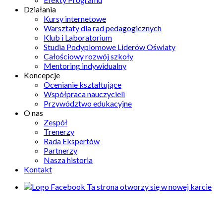
Działania
Kursy internetowe
Warsztaty dla rad pedagogicznych
Klub i Laboratorium
Studia Podyplomowe Liderów Oświaty
Całościowy rozwój szkoły
Mentoring indywidualny
Koncepcje
Ocenianie kształtujące
Współpraca nauczycieli
Przywództwo edukacyjne
O nas
Zespół
Trenerzy
Rada Ekspertów
Partnerzy
Nasza historia
Kontakt
Ta strona otworzy się w nowej karcie