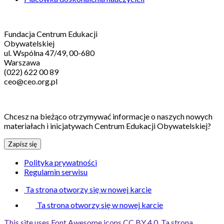
Kontakt
Fundacja Centrum Edukacji
Obywatelskiej
ul. Wspólna 47/49, 00-680
Warszawa
(022) 622 00 89
ceo@ceo.org.pl
Zapisz się na nasz newsletter!
Chcesz na bieżąco otrzymywać informacje o naszych nowych
materiałach i inicjatywach Centrum Edukacji Obywatelskiej?
Zapisz się
Polityka prywatności
Regulamin serwisu
Ta strona otworzy się w nowej karcie
Ta strona otworzy się w nowej karcie
This site uses Font Awesome icons CC BY 4.0.
Ta strona