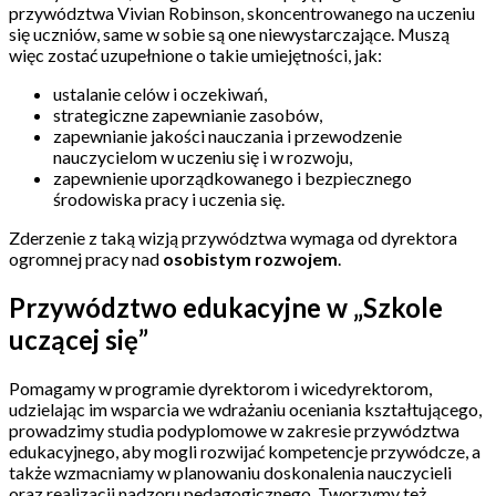
przywództwa Vivian Robinson,
skoncentrowanego na uczeniu
się uczniów, same w sobie są one niewystarczające. Muszą
więc zostać uzupełnione o takie umiejętności, jak:
ustalanie celów i oczekiwań,
strategiczne zapewnianie zasobów,
zapewnianie jakości nauczania i przewodzenie
nauczycielom w uczeniu się i w rozwoju,
zapewnienie uporządkowanego i bezpiecznego
środowiska pracy i uczenia się.
Zderzenie z taką wizją przywództwa wymaga od dyrektora
ogromnej pracy nad
osobistym rozwojem
.
Przywództwo edukacyjne w „Szkole
uczącej się”
Pomagamy w programie dyrektorom i wicedyrektorom,
udzielając im wsparcia we wdrażaniu oceniania kształtującego,
prowadzimy studia podyplomowe w zakresie przywództwa
edukacyjnego, aby mogli rozwijać kompetencje przywódcze, a
także wzmacniamy w planowaniu doskonalenia nauczycieli
oraz realizacji nadzoru pedagogicznego. Tworzymy też