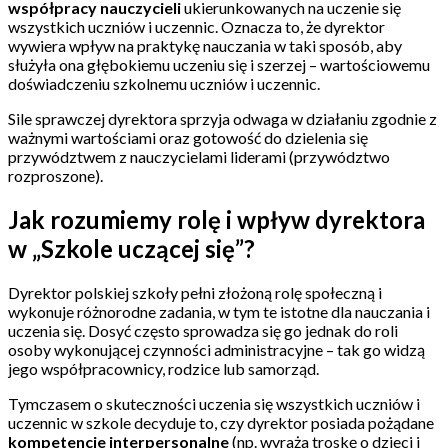
współpracy nauczycieli
ukierunkowanych na uczenie się
wszystkich uczniów i uczennic. Oznacza to, że dyrektor
wywiera wpływ na praktykę nauczania w taki sposób, aby
służyła ona głębokiemu uczeniu się i szerzej – wartościowemu
doświadczeniu szkolnemu uczniów i uczennic.
Sile sprawczej dyrektora sprzyja odwaga w działaniu zgodnie z
ważnymi wartościami oraz gotowość do dzielenia się
przywództwem z nauczycielami liderami (przywództwo
rozproszone).
Jak rozumiemy rolę i wpływ dyrektora
w „Szkole uczącej się”?
Dyrektor polskiej szkoły pełni złożoną rolę społeczną i
wykonuje różnorodne zadania, w tym te istotne dla nauczania i
uczenia się. Dosyć często sprowadza się go jednak do roli
osoby wykonującej czynności administracyjne – tak go widzą
jego współpracownicy, rodzice lub samorząd.
Tymczasem o skuteczności uczenia się wszystkich uczniów i
uczennic w szkole decyduje to, czy dyrektor posiada pożądane
kompetencje interpersonalne
(np. wyraża troskę o dzieci i