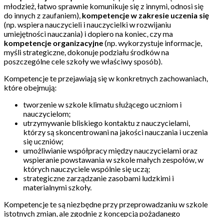
młodzież, łatwo sprawnie komunikuje się z innymi, odnosi się
do innych z zaufaniem),
kompetencje w zakresie uczenia się
(np. wspiera nauczycieli i nauczycielki w rozwijaniu
umiejętności nauczania) i dopiero na koniec, czy ma
kompetencje organizacyjne
(np. wykorzystuje informacje,
myśli strategiczne, dokonuje podziału środków na
poszczególne cele szkoły we właściwy sposób).
Kompetencje te przejawiają się w konkretnych zachowaniach,
które obejmują:
tworzenie w szkole klimatu służącego uczniom i
nauczycielom;
utrzymywanie bliskiego kontaktu z nauczycielami,
którzy są skoncentrowani na jakości nauczania i uczenia
się uczniów;
umożliwianie współpracy między nauczycielami oraz
wspieranie powstawania w szkole małych zespołów, w
których nauczyciele wspólnie się uczą;
strategiczne zarządzanie zasobami ludzkimi i
materialnymi szkoły.
Kompetencje te są niezbędne przy przeprowadzaniu w szkole
istotnych zmian, ale zgodnie z koncepcją pożądanego