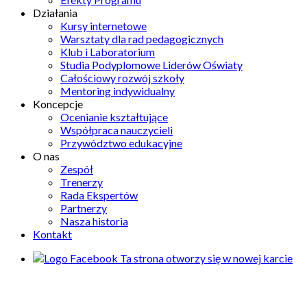
Działania
Kursy internetowe
Warsztaty dla rad pedagogicznych
Klub i Laboratorium
Studia Podyplomowe Liderów Oświaty
Całościowy rozwój szkoły
Mentoring indywidualny
Koncepcje
Ocenianie kształtujące
Współpraca nauczycieli
Przywództwo edukacyjne
O nas
Zespół
Trenerzy
Rada Ekspertów
Partnerzy
Nasza historia
Kontakt
Ta strona otworzy się w nowej karcie