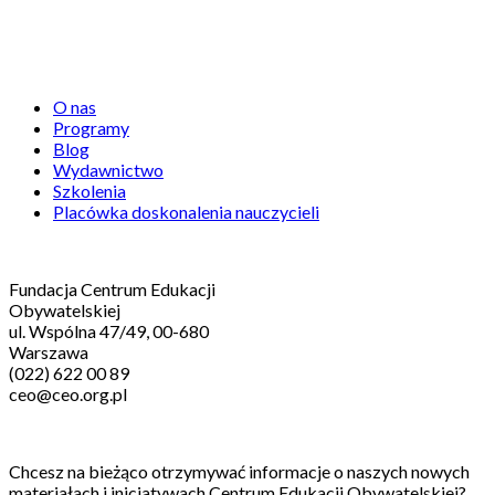
Centrum Edukacji Obywatelskiej
O nas
Programy
Blog
Wydawnictwo
Szkolenia
Placówka doskonalenia nauczycieli
Kontakt
Fundacja Centrum Edukacji
Obywatelskiej
ul. Wspólna 47/49, 00-680
Warszawa
(022) 622 00 89
ceo@ceo.org.pl
Zapisz się na nasz newsletter!
Chcesz na bieżąco otrzymywać informacje o naszych nowych
materiałach i inicjatywach Centrum Edukacji Obywatelskiej?