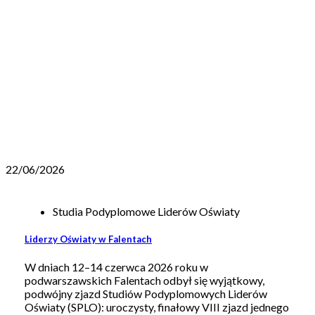
Szkoła Podstawowa im.
dr. Wandy Błeńskiej w
Niepruszewie
22/06/2026
Studia Podyplomowe Liderów Oświaty
Liderzy Oświaty w Falentach
W dniach 12–14 czerwca 2026 roku w
podwarszawskich Falentach odbył się wyjątkowy,
podwójny zjazd Studiów Podyplomowych Liderów
Oświaty (SPLO): uroczysty, finałowy VIII zjazd jednego