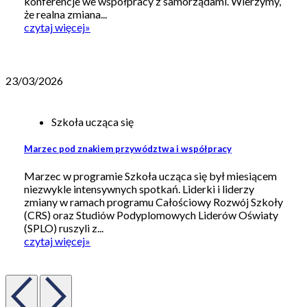
konferencje we współpracy z samorządami. Wierzymy,
że realna zmiana...
czytaj więcej
»
23/03/2026
Szkoła ucząca się
Marzec pod znakiem przywództwa i współpracy
Marzec w programie Szkoła ucząca się był miesiącem
niezwykle intensywnych spotkań. Liderki i liderzy
zmiany w ramach programu Całościowy Rozwój Szkoły
(CRS) oraz Studiów Podyplomowych Liderów Oświaty
(SPLO) ruszyli z...
czytaj więcej
»