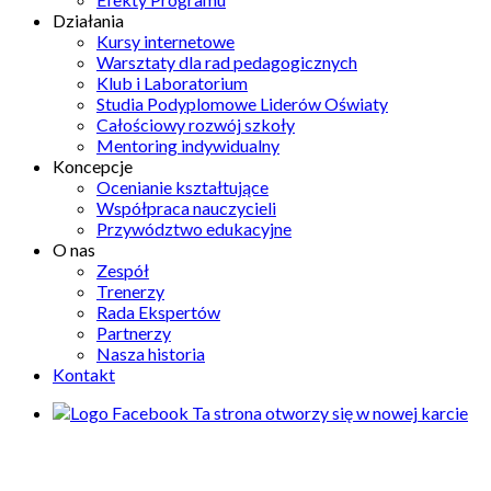
Działania
Kursy internetowe
Warsztaty dla rad pedagogicznych
Klub i Laboratorium
Studia Podyplomowe Liderów Oświaty
Całościowy rozwój szkoły
Mentoring indywidualny
Koncepcje
Ocenianie kształtujące
Współpraca nauczycieli
Przywództwo edukacyjne
O nas
Zespół
Trenerzy
Rada Ekspertów
Partnerzy
Nasza historia
Kontakt
Ta strona otworzy się w nowej karcie